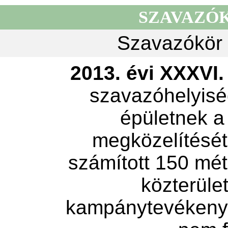
SZAVAZÓ
Szavazókör 
2013. évi XXXVI. 
szavazóhelyisé
épületnek a
megközelítését 
számított 150 mét
közterület
kampánytevékeny