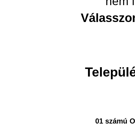
nem f
Válasszo
Települ
01 számú O