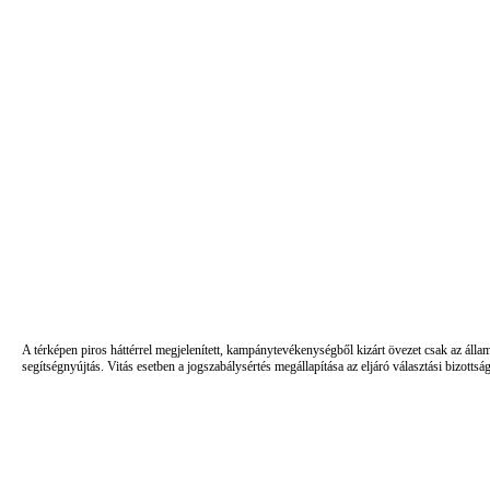
A térképen piros háttérrel megjelenített, kampánytevékenységből kizárt övezet csak az álla
segítségnyújtás. Vitás esetben a jogszabálysértés megállapítása az eljáró választási bizottsá