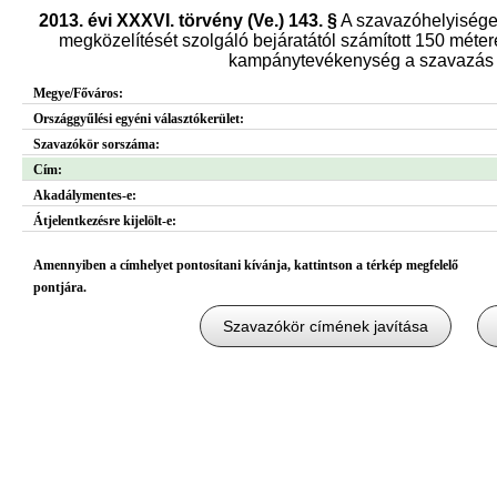
2013. évi XXXVI. törvény (Ve.) 143. §
A szavazóhelyisége
megközelítését szolgáló bejáratától számított 150 métere
kampánytevékenység a szavazás n
Megye/Főváros:
Országgyűlési egyéni választókerület:
Szavazókör sorszáma:
Cím:
Akadálymentes-e:
Átjelentkezésre kijelölt-e:
Amennyiben a címhelyet pontosítani kívánja, kattintson a térkép megfelelő
pontjára.