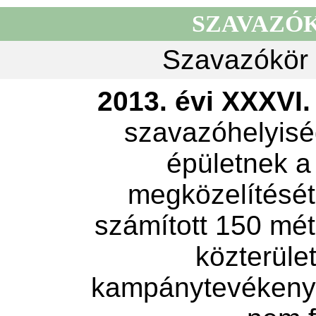
SZAVAZÓ
Szavazókör 
2013. évi XXXVI. 
szavazóhelyisé
épületnek a
megközelítését 
számított 150 mét
közterület
kampánytevékeny