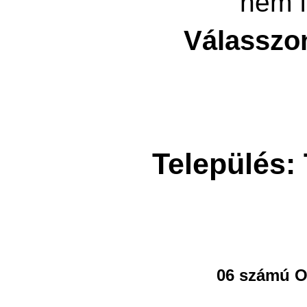
nem f
Válasszo
Település:
06 számú O