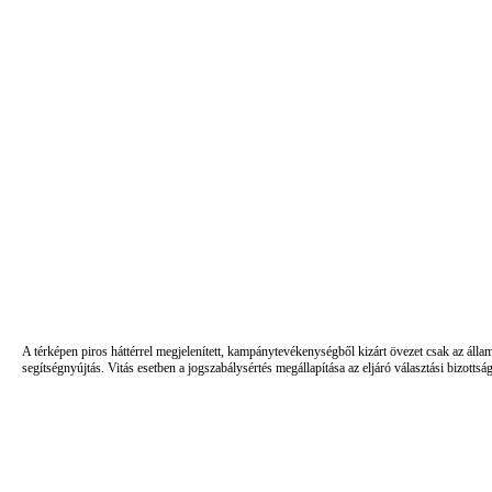
A térképen piros háttérrel megjelenített, kampánytevékenységből kizárt övezet csak az álla
segítségnyújtás. Vitás esetben a jogszabálysértés megállapítása az eljáró választási bizottsá