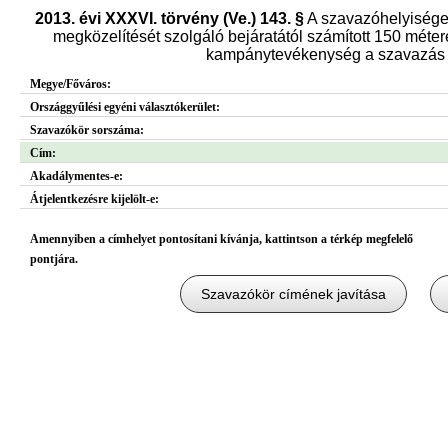
2013. évi XXXVI. törvény (Ve.) 143. §
A szavazóhelyisége
megközelítését szolgáló bejáratától számított 150 métere
kampánytevékenység a szavazás n
Megye/Főváros:
Országgyűlési egyéni választókerület:
Szavazókör sorszáma:
Cím:
Akadálymentes-e:
Átjelentkezésre kijelölt-e:
Amennyiben a címhelyet pontosítani kívánja, kattintson a térkép megfelelő
pontjára.