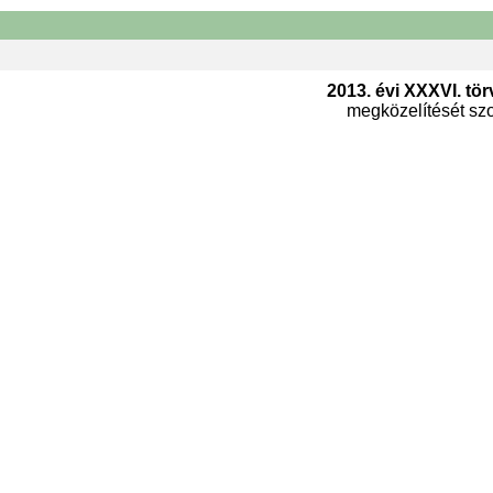
2013. évi XXXVI. tör
megközelítését szol