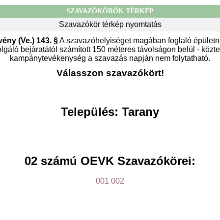
SZAVAZÓKÖRÖK TÉRKÉP
Szavazókör térkép nyomtatás
vény (Ve.) 143. §
A szavazóhelyiséget magában foglaló épületn
gáló bejáratától számított 150 méteres távolságon belül - közter
kampánytevékenység a szavazás napján nem folytatható.
Válasszon szavazókört!
Település: Tarany
02 számú OEVK Szavazókörei:
001
002