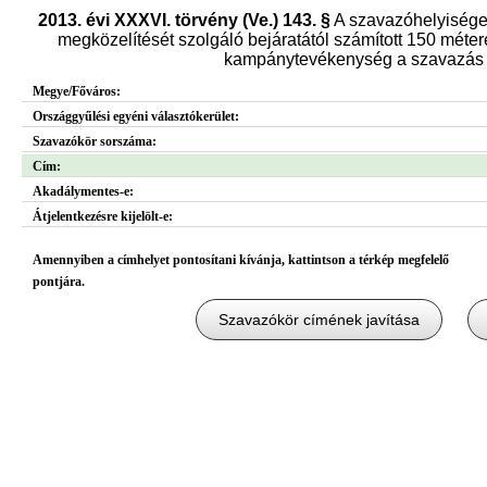
2013. évi XXXVI. törvény (Ve.) 143. §
A szavazóhelyisége
megközelítését szolgáló bejáratától számított 150 métere
kampánytevékenység a szavazás n
Megye/Főváros:
Országgyűlési egyéni választókerület:
Szavazókör sorszáma:
Cím:
Akadálymentes-e:
Átjelentkezésre kijelölt-e:
Amennyiben a címhelyet pontosítani kívánja, kattintson a térkép megfelelő
pontjára.