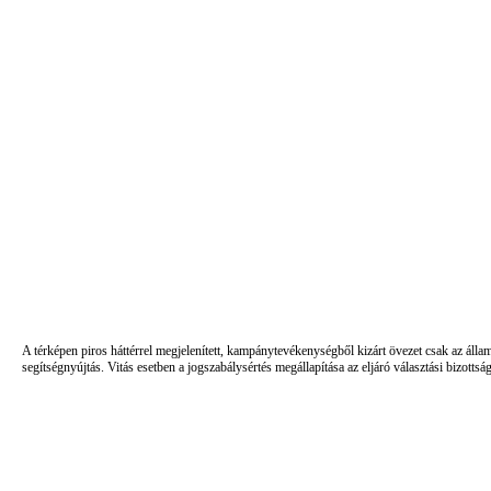
A térképen piros háttérrel megjelenített, kampánytevékenységből kizárt övezet csak az álla
segítségnyújtás. Vitás esetben a jogszabálysértés megállapítása az eljáró választási bizottsá