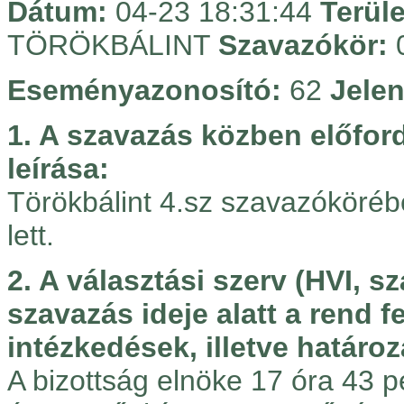
Dátum:
04-23 18:31:44
Terül
TÖRÖKBÁLINT
Szavazókör:
Eseményazonosító:
62
Jelen
1. A szavazás közben előfo
leírása:
Törökbálint 4.sz szavazókörébe
lett.
2. A választási szerv (HVI, s
szavazás ideje alatt a rend 
intézkedések, illetve határoz
A bizottság elnöke 17 óra 43 p