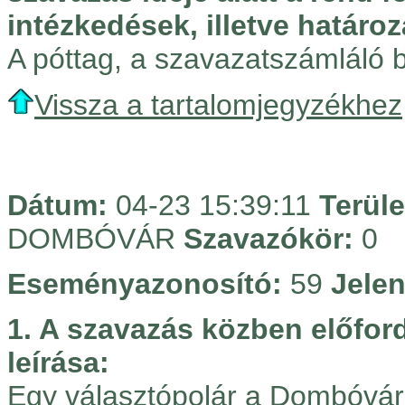
intézkedések, illetve határoz
A póttag, a szavazatszámláló bi
Vissza a tartalomjegyzékhez
Dátum:
04-23 15:39:11
Terüle
DOMBÓVÁR
Szavazókör:
0
Eseményazonosító:
59
Jelen
1. A szavazás közben előfo
leírása:
Egy választópolár a Dombóvár