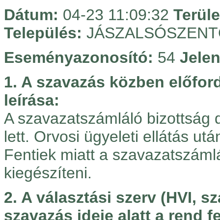
Dátum:
04-23 11:09:32
Terüle
Település:
JÁSZALSÓSZEN
Eseményazonosító:
54
Jelen
1. A szavazás közben előfo
leírása:
A szavazatszámláló bizottság d
lett. Orvosi ügyeleti ellátás ut
Fentiek miatt a szavazatszámlál
kiegészíteni.
2. A választási szerv (HVI, s
szavazás ideje alatt a rend 