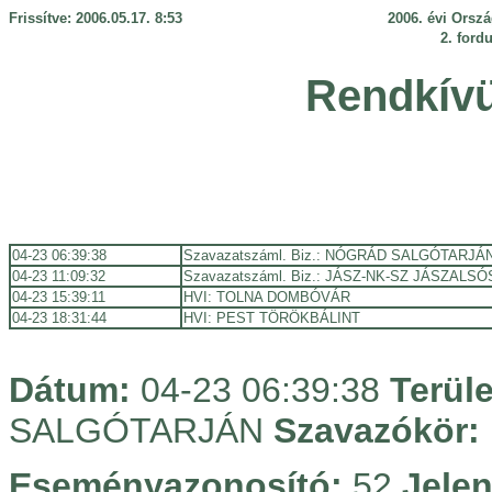
Frissítve: 2006.05.17. 8:53
2006. évi Orsz
2. fordu
Rendkívü
04-23 06:39:38
Szavazatszáml. Biz.: NÓGRÁD SALGÓTARJÁN,
04-23 11:09:32
Szavazatszáml. Biz.: JÁSZ-NK-SZ JÁSZALS
04-23 15:39:11
HVI: TOLNA DOMBÓVÁR
04-23 18:31:44
HVI: PEST TÖRÖKBÁLINT
Dátum:
04-23 06:39:38
Terül
SALGÓTARJÁN
Szavazókör:
Eseményazonosító:
52
Jelen