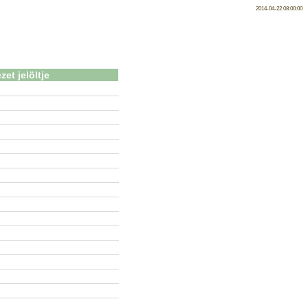
2014-04-22 08:00:00
zet jelöltje