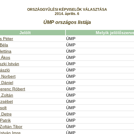
ORSZÁGGYŰLÉSI KÉPVISELŐK VÁLASZTÁSA
2014. április. 6
ÚMP országos listája
Jelölt
Melyik jelölőszerve
s Péter
ÚMP
Béla
ÚMP
ettina
ÚMP
 Ákos
ÚMP
szki István
ÚMP
ászló
ÚMP
 Norbert
ÚMP
 Dániel
ÚMP
Ferenc Róbert
ÚMP
 Zoltán
ÚMP
rzsébet
ÚMP
solt
ÚMP
 Detre
ÚMP
Patrik
ÚMP
Zoltán Tibor
ÚMP
István Imre
ÚMP