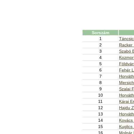
Sorszám
1
Táncsic
2
Racker 
3
Szabó B
4
Kozmor
5
Földvár
6
Fehér L
7
Horváth
8
Mersich
9
Szalai 
10
Horváth
11
Kárai E
12
Hajdu Z
13
Horváth
14
Kovács 
15
Kuglics 
16
Molnár 