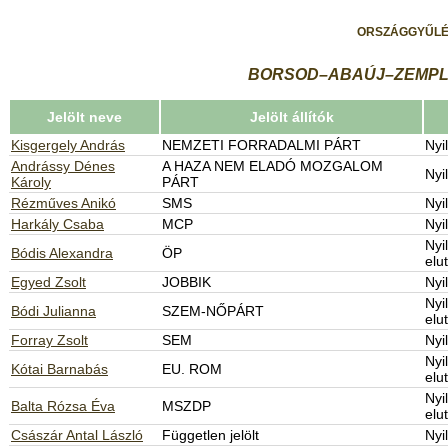
ORSZÁGGYŰLÉ
BORSOD–ABAÚJ–ZEMPLÉN me
Jelölt neve
Jelölt állítók
Kisgergely András
NEMZETI FORRADALMI PÁRT
Nyi
Andrássy Dénes
A HAZA NEM ELADÓ MOZGALOM
Nyi
Károly
PÁRT
Rézműves Anikó
SMS
Nyi
Harkály Csaba
MCP
Nyi
Nyi
Bódis Alexandra
ÖP
elu
Egyed Zsolt
JOBBIK
Nyi
Nyi
Bódi Julianna
SZEM-NŐPÁRT
elu
Forray Zsolt
SEM
Nyi
Nyi
Kótai Barnabás
EU. ROM
elu
Nyi
Balta Rózsa Éva
MSZDP
elu
Császár Antal László
Független jelölt
Nyi