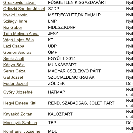
Greskovits István
FÜGGETLEN KISGAZDAPÁRT
Nyi
Orliczki Sándor József
SZDP
Nyi
Nyakó István
MSZP,EGYÜTT,DK,PM,MLP
Nyi
Szilágyi Imre
LMP
Nyi
Riz Gábor
FIDESZ,KDNP
Nyi
Tóth Melinda Anna
JESZ
Nyi
Vágó Lajos Béla
KTI
Nyi
Lázi Csaba
ÚDP
Nyi
Gömöri András
ÚMP
Nyi
Siroki Zsolt
EGYÜTT 2014
Nyi
Kónya Béla
MUNKÁSPÁRT
Nyi
Seres Géza
MAGYAR CSELEKVŐ PÁRT
Nyi
Gál József
SZOCIÁLDEMOKRATÁK
Nyi
Fodor József
ZÖLDEK
Dön
Nyi
Győry Józsefné
HATMAP
elu
Nyi
Hegyi Emese Kitti
REND, SZABADSÁG, JÓLÉT PÁRT
elu
Nyi
Knyaskó Zoltán
KALÓZPÁRT
elu
Mocsnyik Szabina
TBP
Dön
Nyi
Romhányi Józsefné
MDU