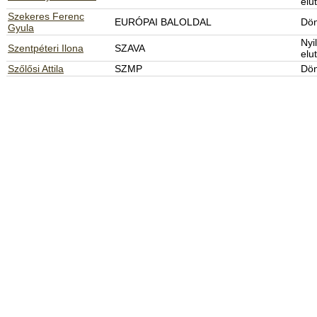
elu
Szekeres Ferenc
EURÓPAI BALOLDAL
Dön
Gyula
Nyi
Szentpéteri Ilona
SZAVA
elu
Szőlősi Attila
SZMP
Dön