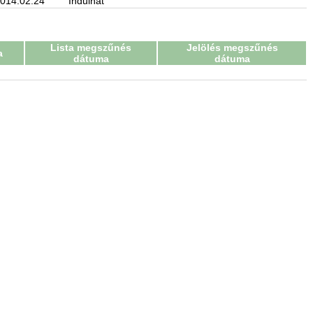
014.02.24
Indulhat
Lista megszűnés
Jelölés megszűnés
a
dátuma
dátuma