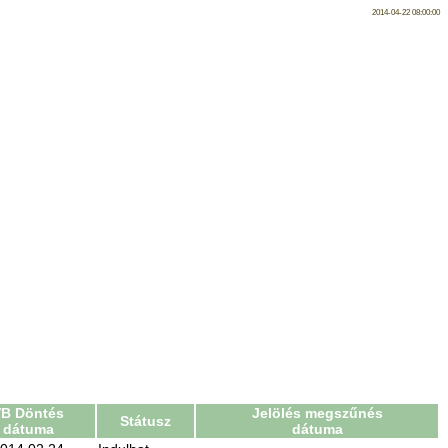
2014-04-22 08:00:00
B Döntés
Jelölés megszűnés
Státusz
dátuma
dátuma