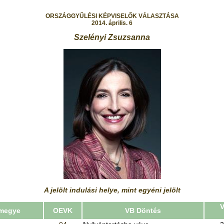
ORSZÁGGYŰLÉSI KÉPVISELŐK VÁLASZTÁSA
2014. április. 6
Szelényi Zsuzsanna
A jelölt indulási helye, mint egyéni jelölt
V
 megye
OEVK
VB Döntés