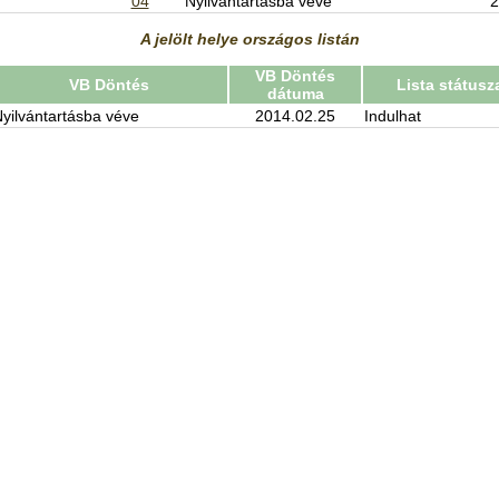
04
Nyilvántartásba véve
2
A jelölt helye országos listán
VB Döntés
VB Döntés
Lista státusz
dátuma
yilvántartásba véve
2014.02.25
Indulhat