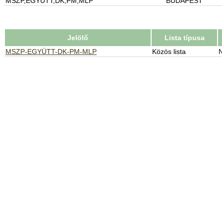
MSZP,EGYÜTT,DK,PM,MLP
BUDAPEST
Jelölő
Lista típusa
MSZP-EGYÜTT-DK-PM-MLP
Közös lista
N