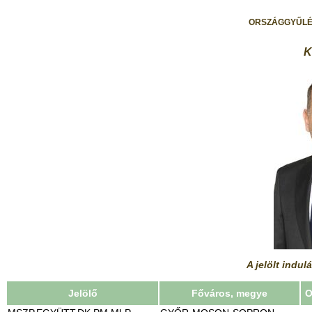
ORSZÁGGYŰLÉ
K
A jelölt indul
Jelölő
Főváros, megye
O