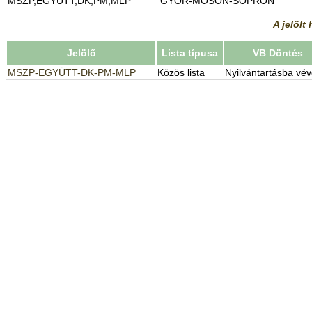
MSZP,EGYÜTT,DK,PM,MLP
GYŐR-MOSON-SOPRON
A jelölt
Jelölő
Lista típusa
VB Döntés
MSZP-EGYÜTT-DK-PM-MLP
Közös lista
Nyilvántartásba vé