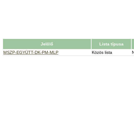
Jelölő
Lista típusa
MSZP-EGYÜTT-DK-PM-MLP
Közös lista
N