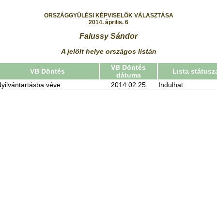
ORSZÁGGYŰLÉSI KÉPVISELŐK VÁLASZTÁSA
2014. április. 6
Falussy Sándor
A jelölt helye országos listán
VB Döntés
VB Döntés
Lista státusz
dátuma
yilvántartásba véve
2014.02.25
Indulhat