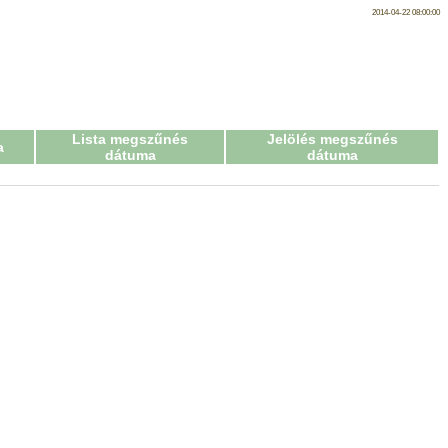
2014-04-22 08:00:00
Lista megszűnés
Jelölés megszűnés
a
dátuma
dátuma