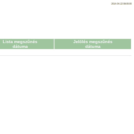
2014-04-22 08:00:00
Lista megszűnés
Jelölés megszűnés
dátuma
dátuma