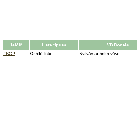
Jelölő
Lista típusa
VB Döntés
FKGP
Önálló lista
Nyilvántartásba véve