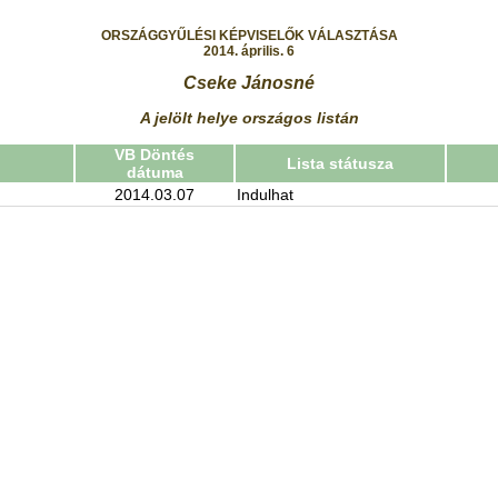
ORSZÁGGYŰLÉSI KÉPVISELŐK VÁLASZTÁSA
2014. április. 6
Cseke Jánosné
A jelölt helye országos listán
VB Döntés
Lista státusza
dátuma
2014.03.07
Indulhat