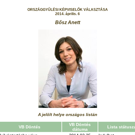
ORSZÁGGYŰLÉSI KÉPVISELŐK VÁLASZTÁSA
2014. április. 6
Bősz Anett
A jelölt helye országos listán
VB Döntés
VB Döntés
Lista státusz
dátuma