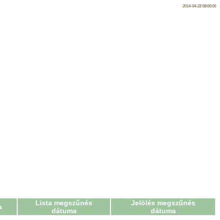
2014-04-22 08:00:00
Lista megszűnés
Jelölés megszűnés
a
dátuma
dátuma