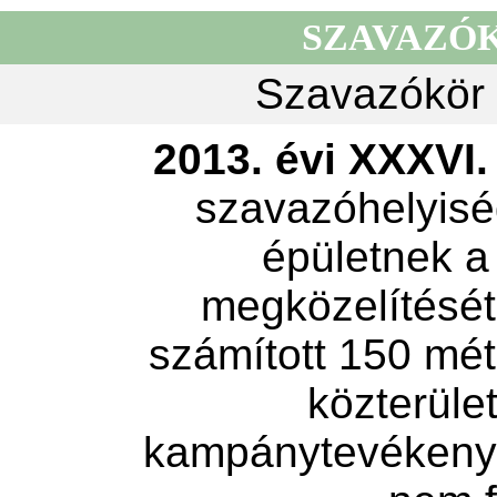
SZAVAZÓ
Szavazókör 
2013. évi XXXVI. 
szavazóhelyisé
épületnek a
megközelítését 
számított 150 mét
közterület
kampánytevékeny