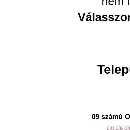
nem f
Válasszo
Telep
09 számú O
001
002
00