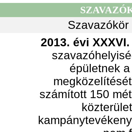
SZAVAZÓ
Szavazókör 
2013. évi XXXVI. 
szavazóhelyisé
épületnek a
megközelítését 
számított 150 mét
közterület
kampánytevékeny