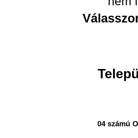
nem f
Válasszo
Telepü
04 számú O