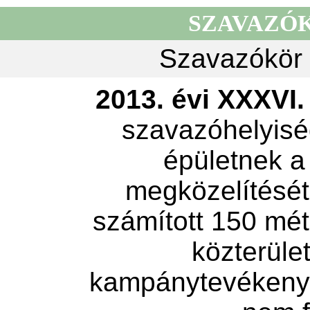
SZAVAZÓ
Szavazókör 
2013. évi XXXVI. 
szavazóhelyisé
épületnek a
megközelítését 
számított 150 mét
közterület
kampánytevékeny