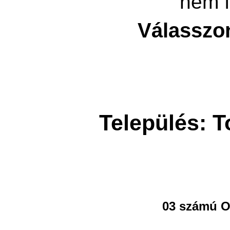
nem f
Válasszo
Település: T
03 számú O