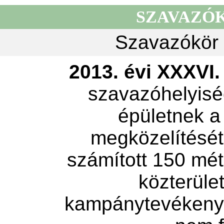
SZAVAZÓ
Szavazókör 
2013. évi XXXVI. 
szavazóhelyisé
épületnek a
megközelítését 
számított 150 mét
közterület
kampánytevékeny