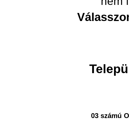
nem f
Válasszo
Telepü
03 számú O