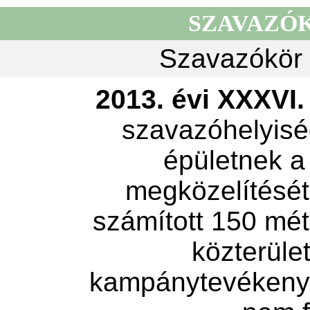
SZAVAZÓ
Szavazókör 
2013. évi XXXVI. 
szavazóhelyisé
épületnek a
megközelítését 
számított 150 mét
közterület
kampánytevékeny