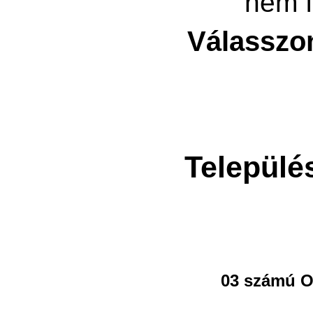
nem f
Válasszo
Települé
03 számú O