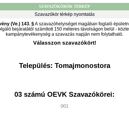
SZAVAZÓKÖRÖK TÉRKÉP
Szavazókör térkép nyomtatás
vény (Ve.) 143. §
A szavazóhelyiséget magában foglaló épületn
gáló bejáratától számított 150 méteres távolságon belül - közter
kampánytevékenység a szavazás napján nem folytatható.
Válasszon szavazókört!
Település: Tomajmonostora
03 számú OEVK Szavazókörei:
001