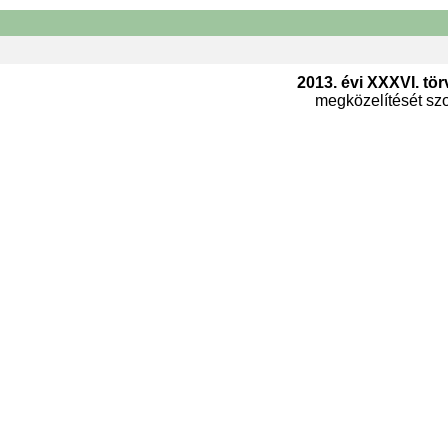
2013. évi XXXVI. tör
megközelítését szol