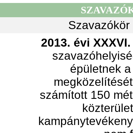
SZAVAZÓ
Szavazókör 
2013. évi XXXVI. 
szavazóhelyisé
épületnek a
megközelítését 
számított 150 mét
közterület
kampánytevékeny