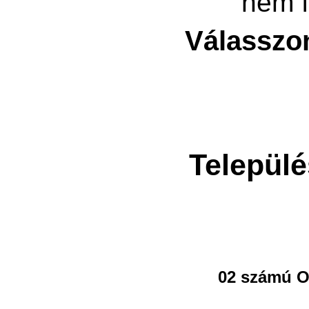
nem f
Válasszo
Települé
02 számú O