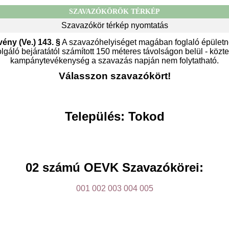
SZAVAZÓKÖRÖK TÉRKÉP
Szavazókör térkép nyomtatás
vény (Ve.) 143. §
A szavazóhelyiséget magában foglaló épületn
gáló bejáratától számított 150 méteres távolságon belül - közter
kampánytevékenység a szavazás napján nem folytatható.
Válasszon szavazókört!
Település: Tokod
02 számú OEVK Szavazókörei:
001
002
003
004
005