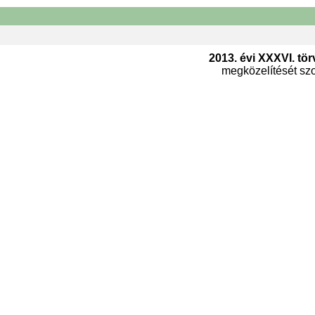
2013. évi XXXVI. tör
megközelítését szol