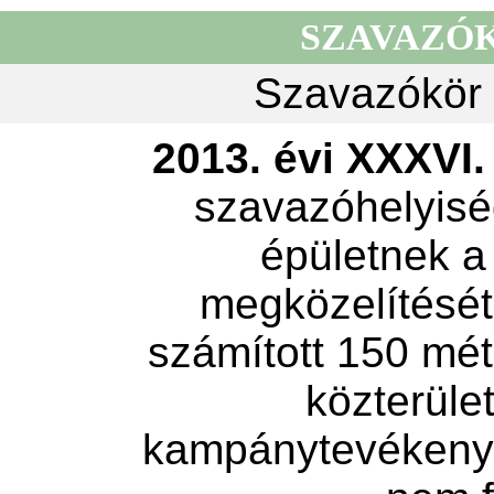
SZAVAZÓ
Szavazókör 
2013. évi XXXVI. 
szavazóhelyisé
épületnek a
megközelítését 
számított 150 mét
közterület
kampánytevékeny