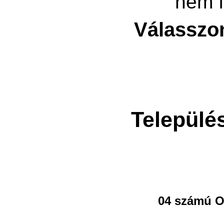
nem f
Válasszo
Települé
04 számú O