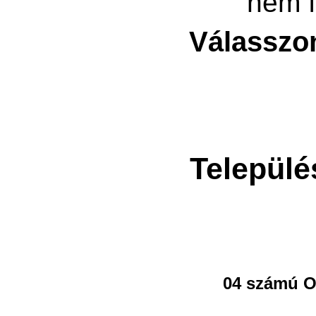
nem f
Válasszo
Települé
04 számú O