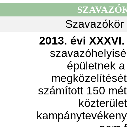
SZAVAZÓ
Szavazókör 
2013. évi XXXVI. 
szavazóhelyisé
épületnek a
megközelítését 
számított 150 mét
közterület
kampánytevékeny