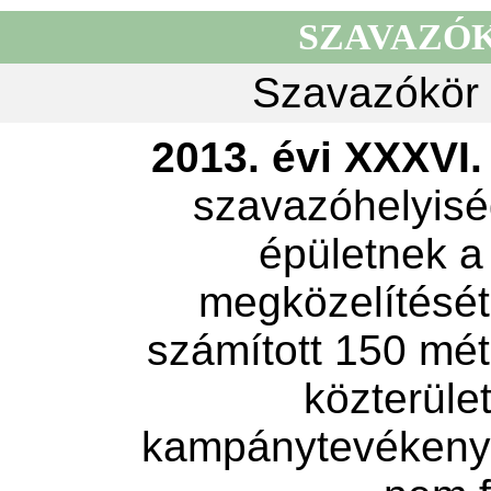
SZAVAZÓ
Szavazókör 
2013. évi XXXVI. 
szavazóhelyisé
épületnek a
megközelítését 
számított 150 mét
közterület
kampánytevékeny