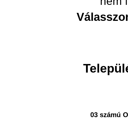
nem f
Válasszo
Települ
03 számú O