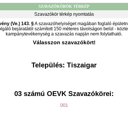
SZAVAZÓKÖRÖK TÉRKÉP
Szavazókör térkép nyomtatás
vény (Ve.) 143. §
A szavazóhelyiséget magában foglaló épületn
gáló bejáratától számított 150 méteres távolságon belül - közter
kampánytevékenység a szavazás napján nem folytatható.
Válasszon szavazókört!
Település: Tiszaigar
03 számú OEVK Szavazókörei:
001