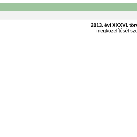
2013. évi XXXVI. tör
megközelítését szol