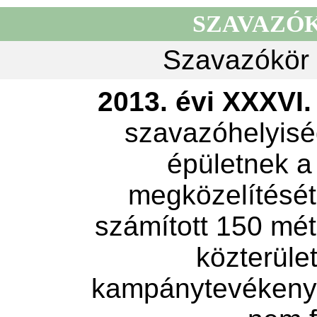
SZAVAZÓ
Szavazókör 
2013. évi XXXVI. 
szavazóhelyisé
épületnek a
megközelítését 
számított 150 mét
közterület
kampánytevékeny