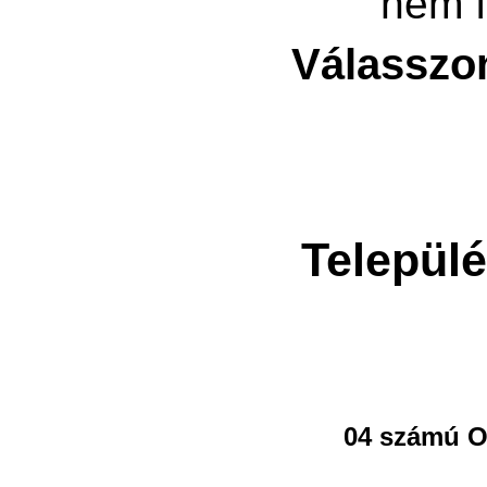
nem f
Válasszo
Települé
04 számú O