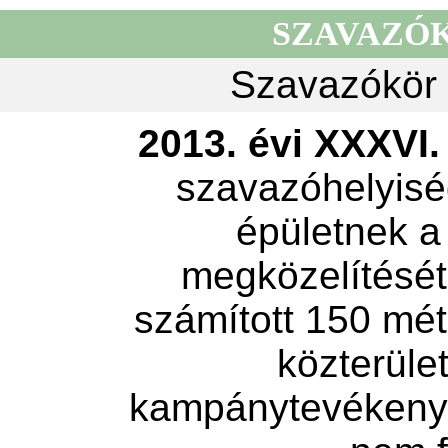
SZAVAZÓ
Szavazókör 
2013. évi XXXVI. 
szavazóhelyisé
épületnek a
megközelítését 
számított 150 mét
közterület
kampánytevékeny