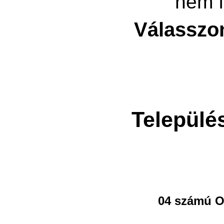
nem f
Válasszo
Települé
04 számú O