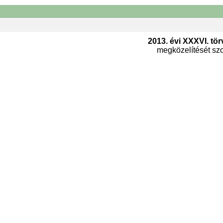
2013. évi XXXVI. tör
megközelítését szol