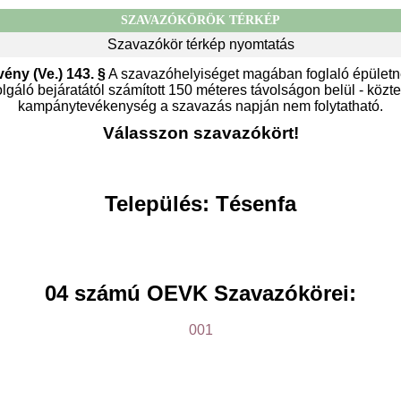
SZAVAZÓKÖRÖK TÉRKÉP
Szavazókör térkép nyomtatás
vény (Ve.) 143. §
A szavazóhelyiséget magában foglaló épületn
gáló bejáratától számított 150 méteres távolságon belül - közter
kampánytevékenység a szavazás napján nem folytatható.
Válasszon szavazókört!
Település: Tésenfa
04 számú OEVK Szavazókörei:
001