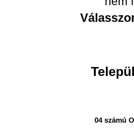
nem f
Válasszo
Telepü
04 számú O