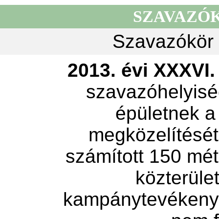
SZAVAZÓ
Szavazókör 
2013. évi XXXVI. 
szavazóhelyisé
épületnek a
megközelítését 
számított 150 mét
közterület
kampánytevékeny