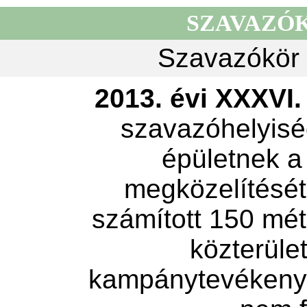
SZAVAZÓ
Szavazókör 
2013. évi XXXVI. 
szavazóhelyisé
épületnek a
megközelítését 
számított 150 mét
közterület
kampánytevékeny