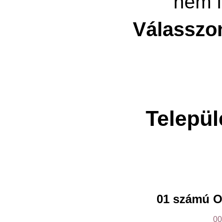
nem f
Válasszo
Települ
01 számú O
00