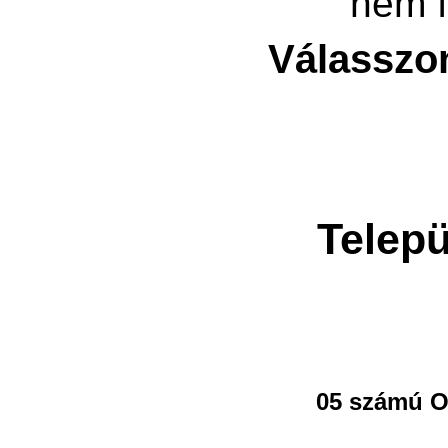
nem f
Válasszo
Telepü
05 számú O