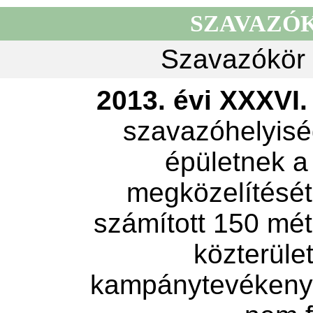
SZAVAZÓ
Szavazókör 
2013. évi XXXVI. 
szavazóhelyisé
épületnek a
megközelítését 
számított 150 mét
közterület
kampánytevékeny