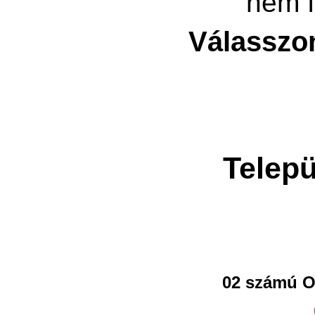
nem f
Válasszo
Telepü
02 számú O