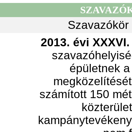
SZAVAZÓ
Szavazókör 
2013. évi XXXVI. 
szavazóhelyisé
épületnek a
megközelítését 
számított 150 mét
közterület
kampánytevékeny