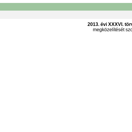
2013. évi XXXVI. tör
megközelítését szol