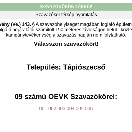
SZAVAZÓKÖRÖK TÉRKÉP
Szavazókör térkép nyomtatás
vény (Ve.) 143. §
A szavazóhelyiséget magában foglaló épületn
gáló bejáratától számított 150 méteres távolságon belül - közter
kampánytevékenység a szavazás napján nem folytatható.
Válasszon szavazókört!
Település: Tápiószecső
09 számú OEVK Szavazókörei:
001
002
003
004
005
006