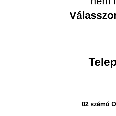
nem f
Válasszo
Telep
02 számú O