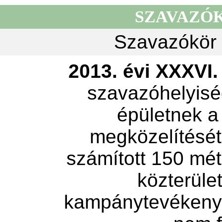
SZAVAZÓ
Szavazókör 
2013. évi XXXVI. 
szavazóhelyisé
épületnek a
megközelítését 
számított 150 mét
közterület
kampánytevékeny