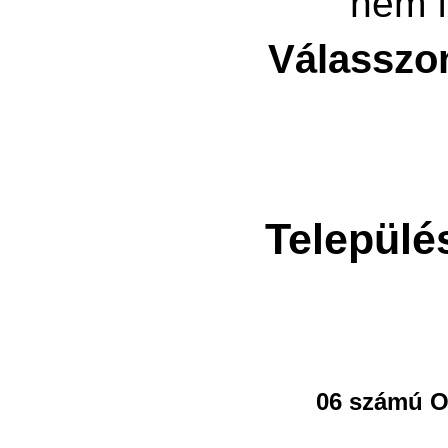
nem f
Válasszo
Települé
06 számú O