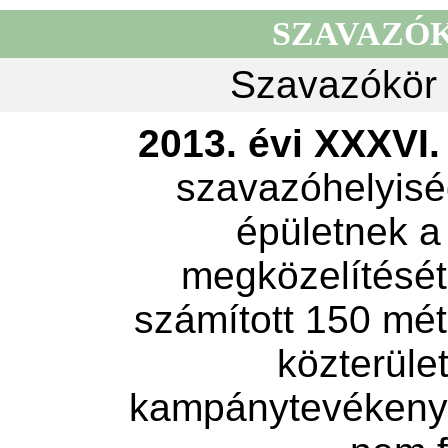
SZAVAZÓ
Szavazókör 
2013. évi XXXVI. 
szavazóhelyisé
épületnek a
megközelítését 
számított 150 mét
közterület
kampánytevékeny