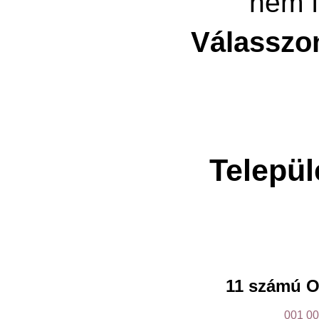
nem f
Válasszo
Települ
11 számú O
001
00