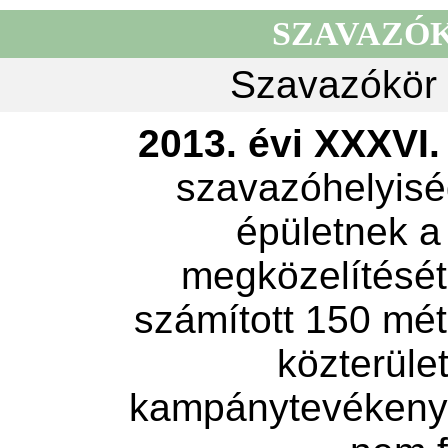
SZAVAZÓ
Szavazókör 
2013. évi XXXVI. 
szavazóhelyisé
épületnek a
megközelítését 
számított 150 mét
közterület
kampánytevékeny