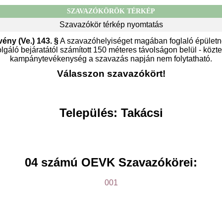
SZAVAZÓKÖRÖK TÉRKÉP
Szavazókör térkép nyomtatás
vény (Ve.) 143. §
A szavazóhelyiséget magában foglaló épületn
gáló bejáratától számított 150 méteres távolságon belül - közter
kampánytevékenység a szavazás napján nem folytatható.
Válasszon szavazókört!
Település: Takácsi
04 számú OEVK Szavazókörei:
001