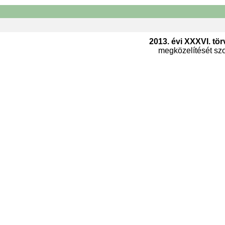
2013. évi XXXVI. tör
megközelítését szol