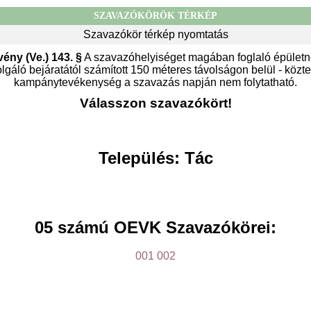
SZAVAZÓKÖRÖK TÉRKÉP
Szavazókör térkép nyomtatás
vény (Ve.) 143. §
A szavazóhelyiséget magában foglaló épületn
gáló bejáratától számított 150 méteres távolságon belül - közter
kampánytevékenység a szavazás napján nem folytatható.
Válasszon szavazókört!
Település: Tác
05 számú OEVK Szavazókörei:
001
002