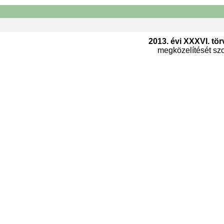
2013. évi XXXVI. tör
megközelítését szol