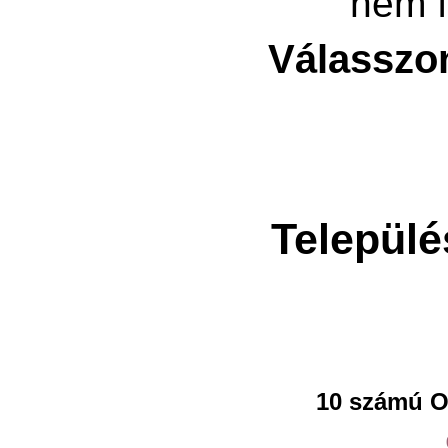
nem f
Válasszo
Települé
10 számú O