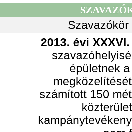
SZAVAZÓ
Szavazókör 
2013. évi XXXVI. 
szavazóhelyisé
épületnek a
megközelítését 
számított 150 mét
közterület
kampánytevékeny