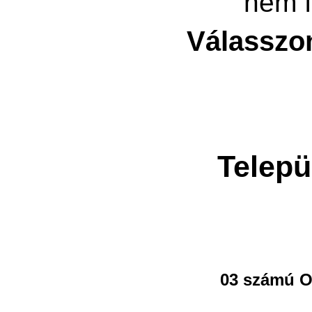
nem f
Válasszo
Telepü
03 számú O