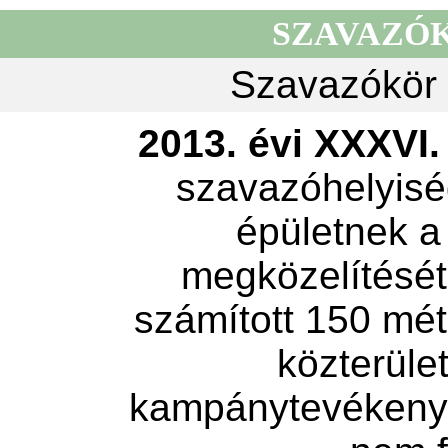
SZAVAZÓ
Szavazókör 
2013. évi XXXVI. 
szavazóhelyisé
épületnek a
megközelítését 
számított 150 mét
közterület
kampánytevékeny