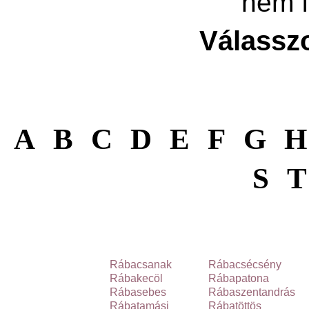
nem f
Válasszo
A
B
C
D
E
F
G
H
S
T
Rábacsanak
Rábacsécsény
Rábakecöl
Rábapatona
Rábasebes
Rábaszentandrás
Rábatamási
Rábatöttös