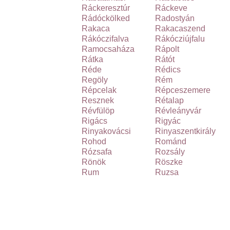
Ráckeresztúr
Ráckeve
Rádóckölked
Radostyán
Rakaca
Rakacaszend
Rákóczifalva
Rákócziújfalu
Ramocsaháza
Rápolt
Rátka
Rátót
Réde
Rédics
Regöly
Rém
Répcelak
Répceszemere
Resznek
Rétalap
Révfülöp
Révleányvár
Rigács
Rigyác
Rinyakovácsi
Rinyaszentkirály
Rohod
Románd
Rózsafa
Rozsály
Rönök
Röszke
Rum
Ruzsa