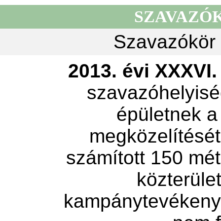
SZAVAZÓ
Szavazókör 
2013. évi XXXVI. 
szavazóhelyisé
épületnek a
megközelítését 
számított 150 mét
közterület
kampánytevékeny