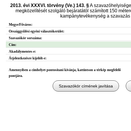
2013. évi XXXVI. törvény (Ve.) 143. §
A szavazóhelyisége
megközelítését szolgáló bejáratától számított 150 métere
kampánytevékenység a szavazás n
Megye/Főváros:
Országgyűlési egyéni választókerület:
Szavazókör sorszáma:
Cím:
Akadálymentes-e:
Átjelentkezésre kijelölt-e:
Amennyiben a címhelyet pontosítani kívánja, kattintson a térkép megfelelő
pontjára.