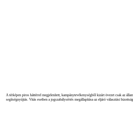
A térképen piros háttérrel megjelenített, kampánytevékenységből kizárt övezet csak az álla
segítségnyújtás. Vitás esetben a jogszabálysértés megállapítása az eljáró választási bizottsá