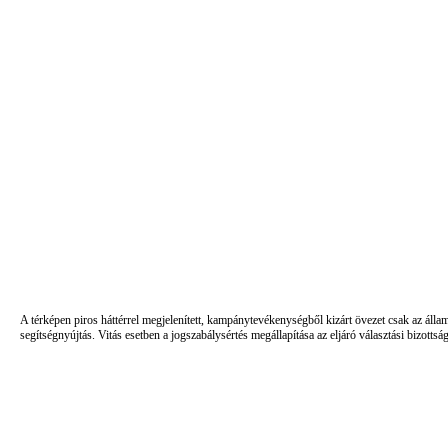
A térképen piros háttérrel megjelenített, kampánytevékenységből kizárt övezet csak az álla
segítségnyújtás. Vitás esetben a jogszabálysértés megállapítása az eljáró választási bizottsá