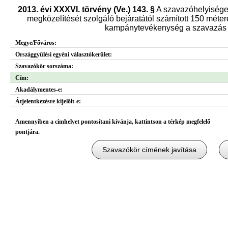
2013. évi XXXVI. törvény (Ve.) 143. §
A szavazóhelyisége
megközelítését szolgáló bejáratától számított 150 métere
kampánytevékenység a szavazás n
Megye/Főváros:
Országgyűlési egyéni választókerület:
Szavazókör sorszáma:
Cím:
Akadálymentes-e:
Átjelentkezésre kijelölt-e:
Amennyiben a címhelyet pontosítani kívánja, kattintson a térkép megfelelő
pontjára.