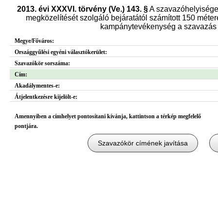
2013. évi XXXVI. törvény (Ve.) 143. §
A szavazóhelyisége
megközelítését szolgáló bejáratától számított 150 métere
kampánytevékenység a szavazás n
Megye/Főváros:
Országgyűlési egyéni választókerület:
Szavazókör sorszáma:
Cím:
Akadálymentes-e:
Átjelentkezésre kijelölt-e:
Amennyiben a címhelyet pontosítani kívánja, kattintson a térkép megfelelő
pontjára.