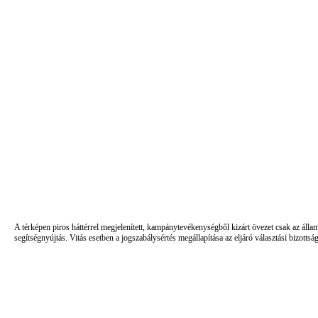
A térképen piros háttérrel megjelenített, kampánytevékenységből kizárt övezet csak az álla
segítségnyújtás. Vitás esetben a jogszabálysértés megállapítása az eljáró választási bizottsá