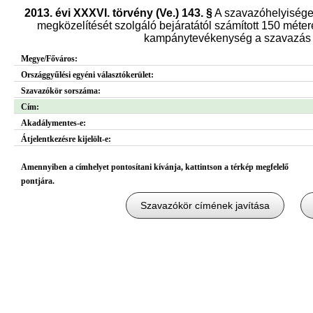
2013. évi XXXVI. törvény (Ve.) 143. §
A szavazóhelyisége
megközelítését szolgáló bejáratától számított 150 métere
kampánytevékenység a szavazás n
Megye/Főváros:
Országgyűlési egyéni választókerület:
Szavazókör sorszáma:
Cím:
Akadálymentes-e:
Átjelentkezésre kijelölt-e:
Amennyiben a címhelyet pontosítani kívánja, kattintson a térkép megfelelő
pontjára.