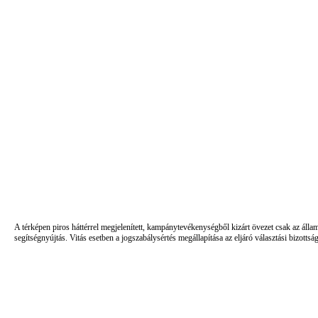
A térképen piros háttérrel megjelenített, kampánytevékenységből kizárt övezet csak az álla
segítségnyújtás. Vitás esetben a jogszabálysértés megállapítása az eljáró választási bizottsá