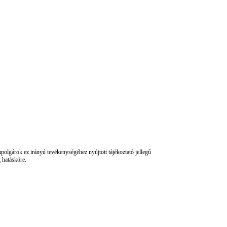
mpolgárok ez irányú tevékenységéhez nyújtott tájékoztató jellegű
g hatásköre.