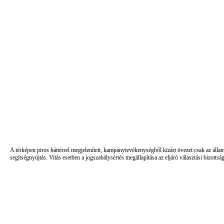
A térképen piros háttérrel megjelenített, kampánytevékenységből kizárt övezet csak az álla
segítségnyújtás. Vitás esetben a jogszabálysértés megállapítása az eljáró választási bizottsá