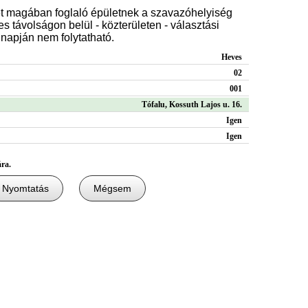
t magában foglaló épületnek a szavazóhelyiség
s távolságon belül - közterületen - választási
apján nem folytatható.
Heves
02
001
Tófalu, Kossuth Lajos u. 16.
Igen
Igen
ára.