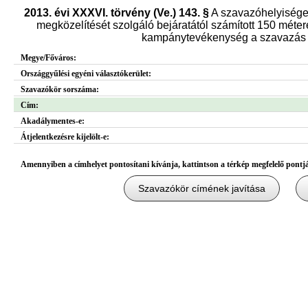
2013. évi XXXVI. törvény (Ve.) 143. §
A szavazóhelyisége
megközelítését szolgáló bejáratától számított 150 métere
kampánytevékenység a szavazás n
Megye/Főváros:
Országgyűlési egyéni választókerület:
Szavazókör sorszáma:
Cím:
Akadálymentes-e:
Átjelentkezésre kijelölt-e:
Amennyiben a címhelyet pontosítani kívánja, kattintson a térkép megfelelő pontj