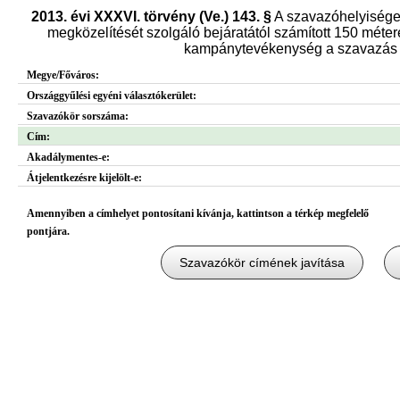
2013. évi XXXVI. törvény (Ve.) 143. §
A szavazóhelyisége
megközelítését szolgáló bejáratától számított 150 métere
kampánytevékenység a szavazás n
Megye/Főváros:
Országgyűlési egyéni választókerület:
Szavazókör sorszáma:
Cím:
Akadálymentes-e:
Átjelentkezésre kijelölt-e:
Amennyiben a címhelyet pontosítani kívánja, kattintson a térkép megfelelő
pontjára.