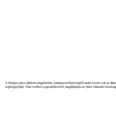
A térképen piros háttérrel megjelenített, kampánytevékenységből kizárt övezet csak az álla
segítségnyújtás. Vitás esetben a jogszabálysértés megállapítása az eljáró választási bizottsá