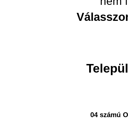
nem f
Válasszo
Telepü
04 számú O