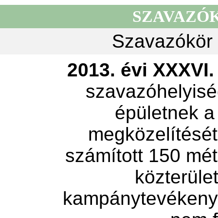
SZAVAZÓ
Szavazókör 
2013. évi XXXVI. 
szavazóhelyisé
épületnek a
megközelítését 
számított 150 mét
közterület
kampánytevékeny