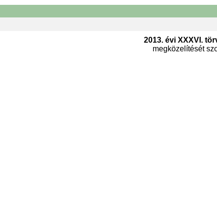
2013. évi XXXVI. tör
megközelítését szol