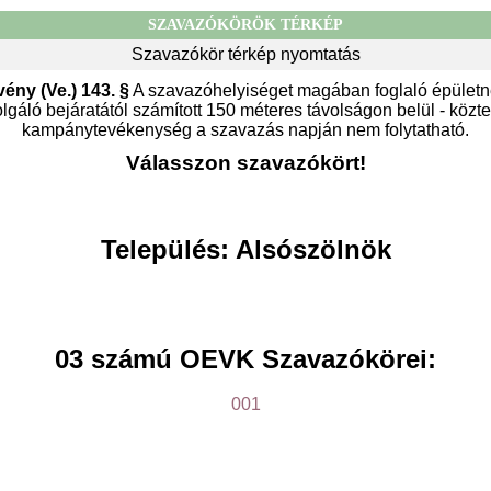
SZAVAZÓKÖRÖK TÉRKÉP
Szavazókör térkép nyomtatás
vény (Ve.) 143. §
A szavazóhelyiséget magában foglaló épületn
gáló bejáratától számított 150 méteres távolságon belül - közter
kampánytevékenység a szavazás napján nem folytatható.
Válasszon szavazókört!
Település: Alsószölnök
03 számú OEVK Szavazókörei:
001